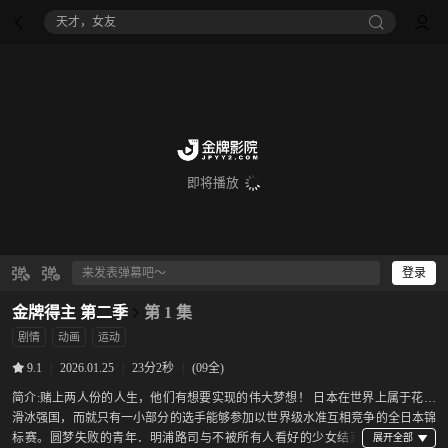
天才，女友
即将播放
登录
金牌得主 第二季
第 1 集
剧情
动画
运动
|
2026.01.25
|
23分2秒
|
(09全)
9.1
简介:
赌上两人份的人生，他们有想要实现的伟大梦想！ 日本在世界上属于花式
滑冰强国，而就只有一小部分的选手能够参加以世界级水准互相竞争的全日本锦
标赛。圆梦失败的青年．明浦路司与不被所有人看好的少女结束