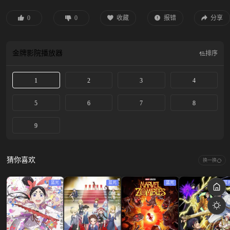
祈，对于滑冰，这两个人都拥有着无人能比的强烈执着。 在冰上相遇的他们组成
了搭档，目标是成为花式滑冰世界级强者！
0
0
收藏
报错
分享
金牌影院
播放器
排序
1
2
3
4
5
6
7
8
9
猜你喜欢
换一换
蓝光
蓝光
蓝光
蓝